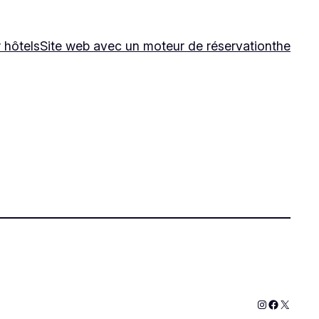
 hôtels
Site web avec un moteur de réservation
the
Instagram
Faceboo
X