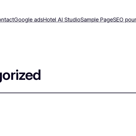
ntact
Google ads
Hotel AI Studio
Sample Page
SEO pour
orized